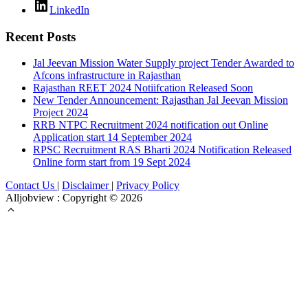
LinkedIn
Recent Posts
Jal Jeevan Mission Water Supply project Tender Awarded to
Afcons infrastructure in Rajasthan
Rajasthan REET 2024 Notiifcation Released Soon
New Tender Announcement: Rajasthan Jal Jeevan Mission
Project 2024
RRB NTPC Recruitment 2024 notification out Online
Application start 14 September 2024
RPSC Recruitment RAS Bharti 2024 Notification Released
Online form start from 19 Sept 2024
Contact Us
|
Disclaimer
|
Privacy Policy
Alljobview : Copyright © 2026